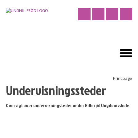
Print page
Undervisningssteder
Oversigt over undervisningsteder under Hillerød Ungdomsskole:
Nedenfor er listet de forskellige undervisningssteder
under Hillerød Ungdomsskole. Det fremgår under
hvert hold, hvor undervisningen foregår.