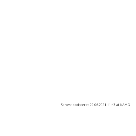
Hillerød Ungdomsskole
Ndr.Jernbanevej 6
3400 Hillerød
Hillerødholmsholmskolen
Hillerødholmsalle 2
3400 Hillerød
Freerslevhus Natur og Aktivitetscenter
Gadekærvej 15
3400 Hillerød
Senest opdateret 29.06.2021 11:43 af KAMO