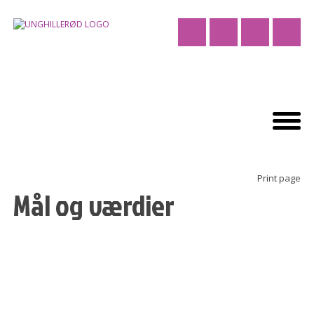
Print page
Mål og værdier
Ungdomsskolens opgave - i forhold til loven:
§ 1. Ungdomsskolen skal give unge mulighed for at
fæstne og uddybe deres kundskaber, give dem