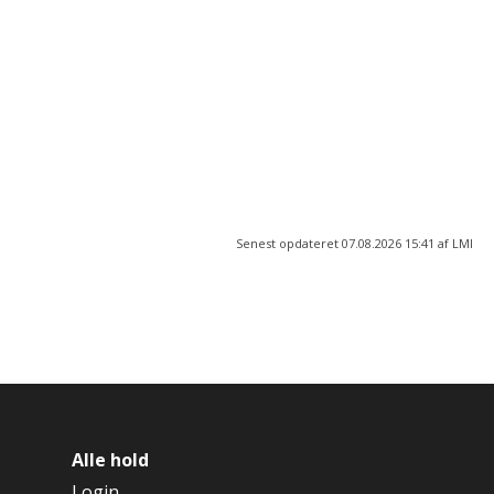
Work It
Tjen dine egne penge!
Tidsrum
Lø. 10:00-14:00, ti. 15:30-17:00
Start
03.10.2026
Senest opdateret 07.08.2026 15:41 af LMI
Alle hold
Login